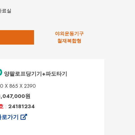
자료실
야외운동기구
철재복합형
0
양팔로프당기기+파도타기
0 X 865 X 2390
3,047,000원
호
24181234
:
바로가기