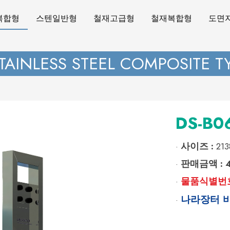
복합형
스텐일반형
철재고급형
철재복합형
도면
TAINLESS STEEL COMPOSITE T
DS-B0
사이즈 :
213
·
판매금액 :
·
물품식별번
·
나라장터 
·