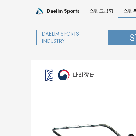
스텐고급형
스텐
Daelim Sports
DAELIM SPORTS
S
INDUSTRY