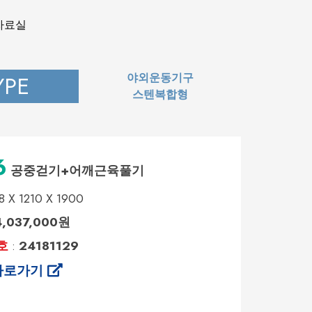
자료실
야외운동기구
YPE
스텐복합형
6
공중걷기+어깨근육풀기
8 X 1210 X 1900
4,037,000원
호
24181129
:
바로가기